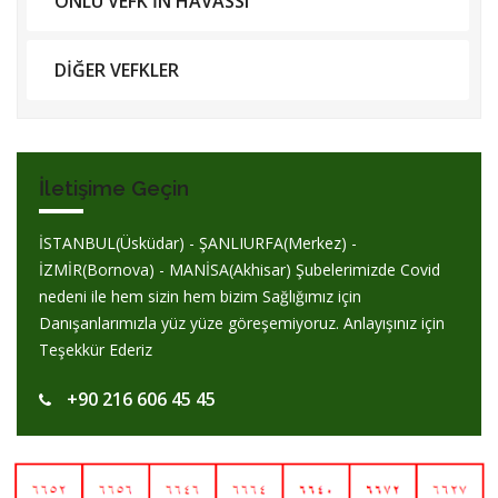
ONLU VEFK'İN HAVASSI
DİĞER VEFKLER
İletişime Geçin
İSTANBUL(Üsküdar) - ŞANLIURFA(Merkez) -
İZMİR(Bornova) - MANİSA(Akhisar) Şubelerimizde Covid
nedeni ile hem sizin hem bizim Sağlığımız için
Danışanlarımızla yüz yüze göreşemiyoruz. Anlayışınız için
Teşekkür Ederiz
+90 216 606 45 45